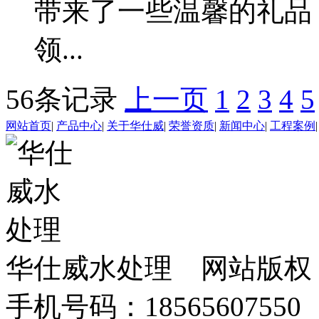
带来了一些温馨的礼品
领...
56条记录
上一页
1
2
3
4
5
网站首页
|
产品中心
|
关于华仕威
|
荣誉资质
|
新闻中心
|
工程案例
华仕威水处理 网站版权
手机号码：18565607550 