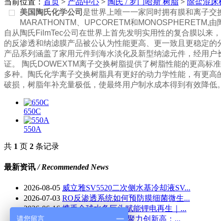
当前位置：
首页
>
产品中心
>
陶氏 / 罗门哈斯 树脂
>
除盐混床
美国陶氏化学公司
是世界上唯一一家同时拥有膜和离子交换
MARATHONTM、UPCORETM和MONOSPHER
自从陶氏FilmTec公司在世界上首先发明实用性的复合膜以
的反渗透和纳滤膜产品被公认为性能更高、更一致且更稳定的
产品系列涵盖了家用元件到海水淡化及新型纳滤元件，经用户长
证。
陶氏DOWEXTM离子交换树脂提供了树脂性能的更高标
多种。
陶氏化学离子交换树脂具有更好的动力学性能，有更高
破损，树脂年补充量极低，使最终用户制水成本得到有效降低
650C
550A
共
1
页
2
条记录
最新资讯
/ Recommended News
2026-08-05
威立雅SV5520二次侧水基冷却液SV...
2026-07-03
RO反渗透系统如何预防膜细菌微生...
2026-06-16
携手全球水务巨头赋能锂电再生｜...
请您留言
2025-10-24
表先进树标杆 凝心聚力创新高；...