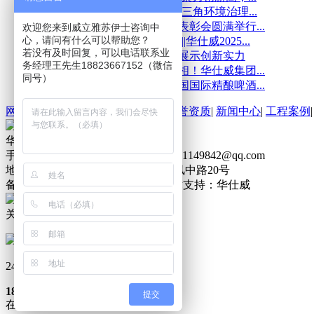
2025-07-30
《破界·共生｜泛珠三角环境治理...
2025-07-10
华仕威2025上半年表彰会圆满举行...
欢迎您来到威立雅苏伊士咨询中
心，请问有什么可以帮助您？
2025-07-05
热辣夏日·激情人生||华仕威2025...
若没有及时回复，可以电话联系业
2025-04-29
华仕威2025环博会展示创新实力
务经理王先生18823667152（微信
2025-03-06
强强联手，惊艳亮相！华仕威集团...
同号）
2024-10-30
华仕威携手2024中国国际精酿啤酒...
网站首页
|
产品中心
|
关于华仕威
|
荣誉资质
|
新闻中心
|
工程案例
华仕威水处理 网站版权
手机号码：18565607550 邮箱：3271149842@qq.com
地址：广东省东莞市石碣镇涌口东风中路20号
备案号：
粤ICP备2025367492号
技术支持：华仕威
关闭
24小时服务热线
18565607550
提交
在线客服