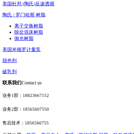
美国杜邦 (陶氏)反渗透膜
陶氏 / 罗门哈斯 树脂
离子交换树脂
除盐混床树脂
抛光树脂
美国米顿罗计量泵
脱色剂
破乳剂
联系我们
Contact us
业务1部：
18823667152
业务2部：
18565607550
售后技术：
1856560755