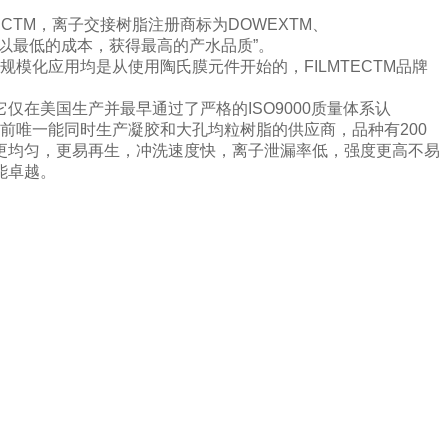
CTM，离子交接树脂注册商标为DOWEXTM、
现“以最低的成本，获得最高的产水品质”。
模化应用均是从使用陶氏膜元件开始的，FILMTECTM品牌
在美国生产并最早通过了严格的ISO9000质量体系认
前唯一能同时生产凝胶和大孔均粒树脂的供应商，品种有200
更均匀，更易再生，冲洗速度快，离子泄漏率低，强度更高不易
能卓越。