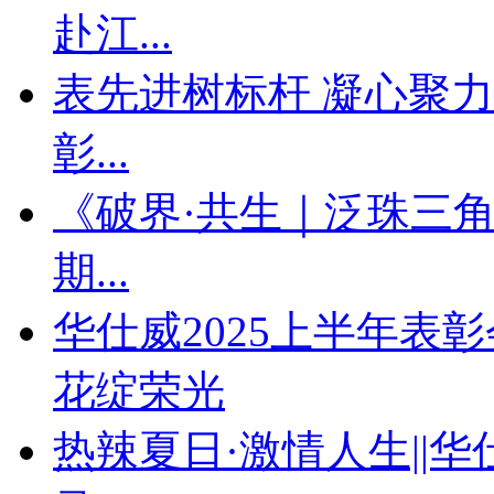
赴江...
表先进树标杆 凝心聚力
彰...
《破界·共生｜泛珠三
期...
华仕威2025上半年表
花绽荣光
热辣夏日·激情人生||华