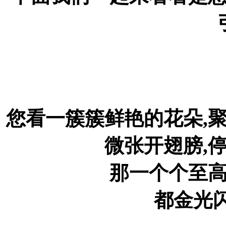
您看一簇簇鲜艳的花朵,
微张开翅膀,
那一个个至
都金光