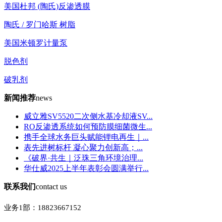
美国杜邦 (陶氏)反渗透膜
陶氏 / 罗门哈斯 树脂
美国米顿罗计量泵
脱色剂
破乳剂
新闻推荐
news
威立雅SV5520二次侧水基冷却液SV...
RO反渗透系统如何预防膜细菌微生...
携手全球水务巨头赋能锂电再生｜...
表先进树标杆 凝心聚力创新高；...
《破界·共生｜泛珠三角环境治理...
华仕威2025上半年表彰会圆满举行...
联系我们
contact us
业务1部：
18823667152